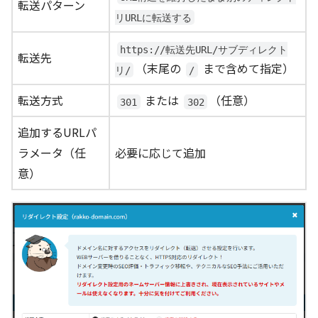
転送パターン
リURLに転送する
https://転送先URL/サブディレクト
転送先
（末尾の
まで含めて指定）
リ/
/
転送方式
または
（任意）
301
302
追加するURLパ
ラメータ（任
必要に応じて追加
意）