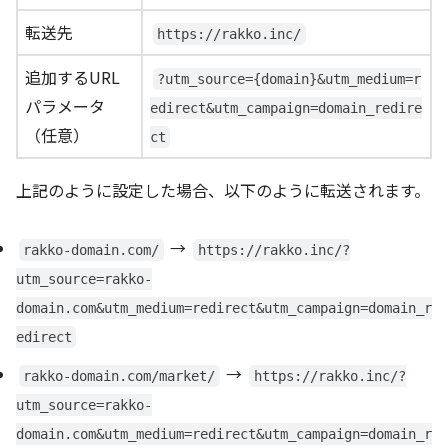
転送先
https://rakko.inc/
追加するURL
?utm_source={domain}&utm_medium=r
パラメータ
edirect&utm_campaign=domain_redire
（任意）
ct
上記のように設定した場合、以下のように転送されます。
→
rakko-domain.com/
https://rakko.inc/?
utm_source=rakko-
domain.com&utm_medium=redirect&utm_campaign=domain_r
edirect
→
rakko-domain.com/market/
https://rakko.inc/?
utm_source=rakko-
domain.com&utm_medium=redirect&utm_campaign=domain_r