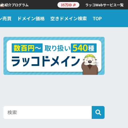
紹介プログラム
35万ID 🎉
ラッコWebサービス一覧
ン売買
ドメイン価格
空きドメイン検索
TOP