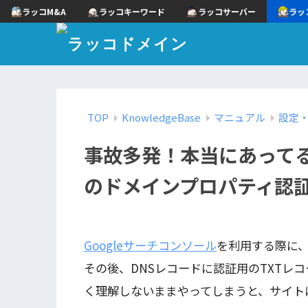
ラッコM&A
ラッコキーワード
ラッコサーバー
ラッ
TOP
KnowledgeBase
マニュアル
設定
事故多発！本当にあってる
のドメインプロパティ認
Googleサーチコンソール
を利用する際に
その後、DNSレコードに認証用のTXTレ
く理解しないままやってしまうと、サイト