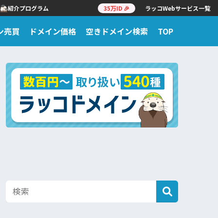
紹介プログラム
35万ID 🎉
ラッコWebサービス一覧
ン売買
ドメイン価格
空きドメイン検索
TOP