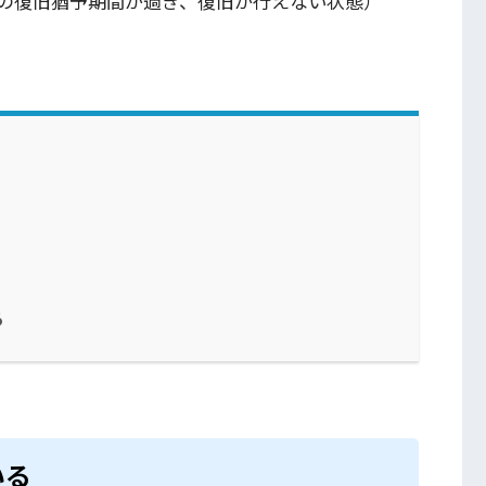
の復旧猶予期間が過ぎ、復旧が行えない状態）
る
いる