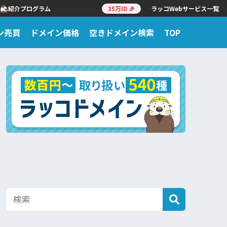
紹介プログラム
35万ID 🎉
ラッコWebサービス一覧
ン売買
ドメイン価格
空きドメイン検索
TOP