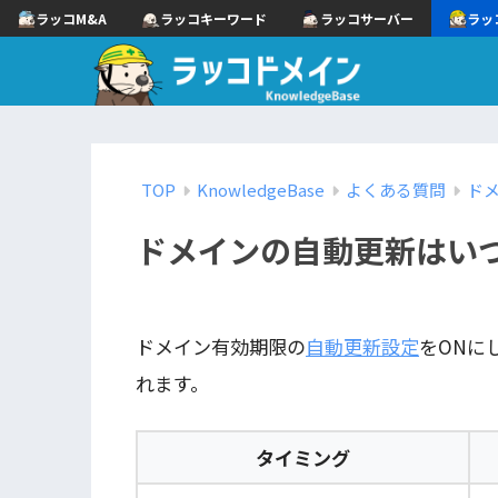
ラッコM&A
ラッコキーワード
ラッコサーバー
ラッ
TOP
KnowledgeBase
よくある質問
ド
ドメインの自動更新はい
ドメイン有効期限の
自動更新設定
をONに
れます。
タイミング