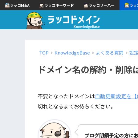
ラッコM&A
ラッコキーワード
ラッコサーバー
ラッ
TOP
KnowledgeBase
よくある質問
設
ドメイン名の解約・削除
不要となったドメインは
自動更新設定を【
切れとなるまでお待ちください。
ブログ閉鎖予定の方に