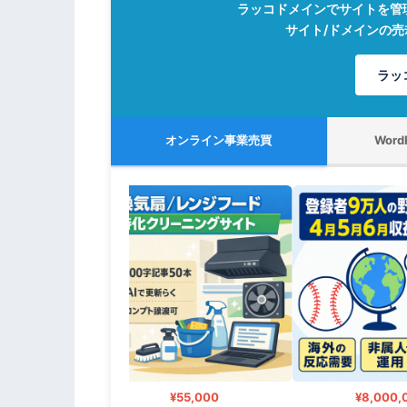
ラッコドメインでサイトを管
サイト/ドメインの
ラッ
オンライン事業売買
Wor
000
¥55,000
¥8,000,0