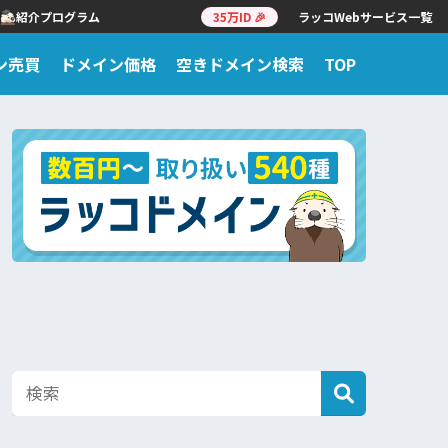
紹介プログラム
35万ID 🎉
ラッコWebサービス一覧
ン売買
ドメイン価格
空きドメイン検索
TOP