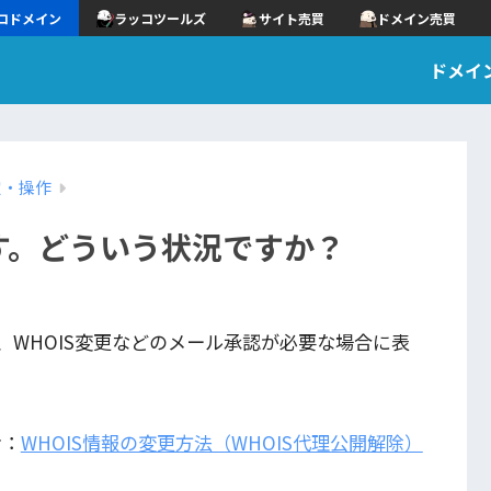
コドメイン
ラッコツールズ
サイト売買
ドメイン売買
ドメイ
定・操作
す。どういう状況ですか？
WHOIS変更などのメール承認が必要な場合に表
考：
WHOIS情報の変更方法（WHOIS代理公開解除）