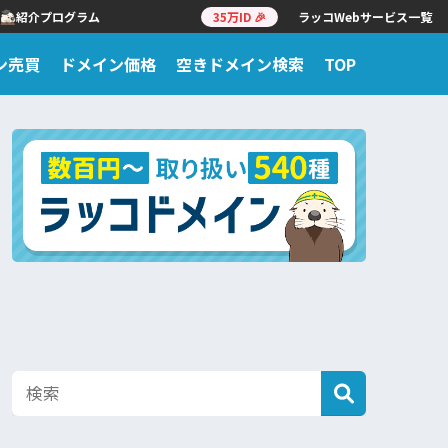
紹介プログラム
35万ID 🎉
ラッコWebサービス一覧
ン売買
ドメイン価格
空きドメイン検索
TOP