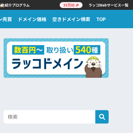
紹介プログラム
35万ID 🎉
ラッコWebサービス一覧
ン売買
ドメイン価格
空きドメイン検索
TOP