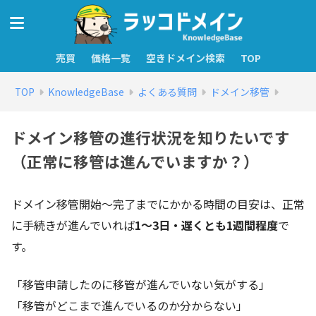
売買
価格一覧
空きドメイン検索
TOP
TOP
KnowledgeBase
よくある質問
ドメイン移管
ドメイン移管の進行状況を知りたいです
（正常に移管は進んでいますか？）
ドメイン移管開始～完了までにかかる時間の目安は、正常
に手続きが進んでいれば
1～3日・遅くとも1週間程度
で
す。
「移管申請したのに移管が進んでいない気がする」
「移管がどこまで進んでいるのか分からない」