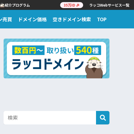
紹介プログラム
35万ID 🎉
ラッコWebサービス一覧
ン売買
ドメイン価格
空きドメイン検索
TOP