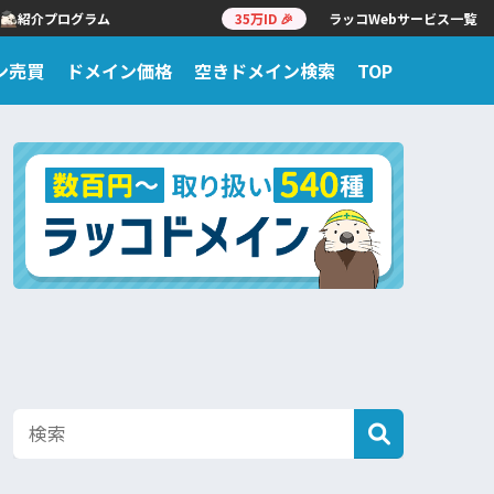
紹介プログラム
35万ID 🎉
ラッコWebサービス一覧
ン売買
ドメイン価格
空きドメイン検索
TOP