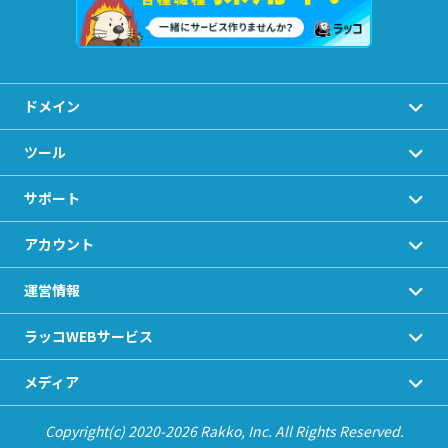
ドメイン
ツール
サポート
アカウント
運営情報
ラッコWEBサービス
メディア
Copyright(c)
2020-2026
Rakko, Inc.
All Rights Reserved.