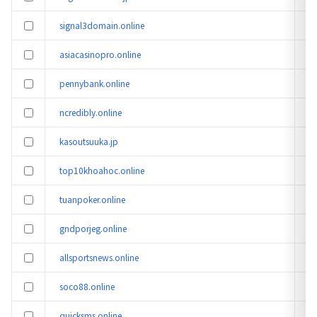
signal3domain.online
asiacasinopro.online
pennybank.online
ncredibly.online
2
kasoutsuuka.jp
top10khoahoc.online
tuanpoker.online
gndporjeg.online
allsportsnews.online
soco88.online
quicksms.online