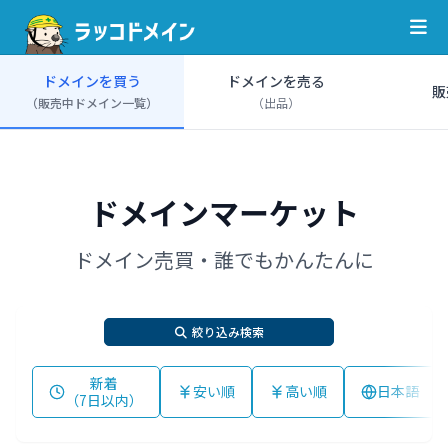
ドメインを買う
ドメインを売る
販
（販売中ドメイン一覧）
（出品）
ドメインマーケット
ドメイン売買・誰でもかんたんに
絞り込み検索
新着
安い順
高い順
日本語
（7日以内）